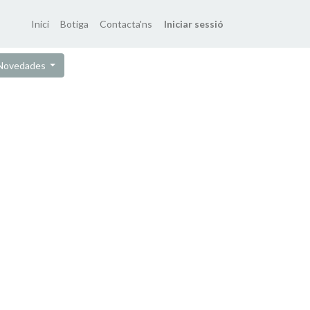
Inici
Botiga
Contacta'ns
Iniciar sessió
 Novedades