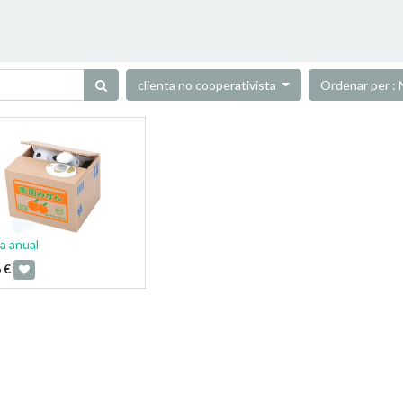
clienta no cooperativista
Ordenar per :
a anual
6
€