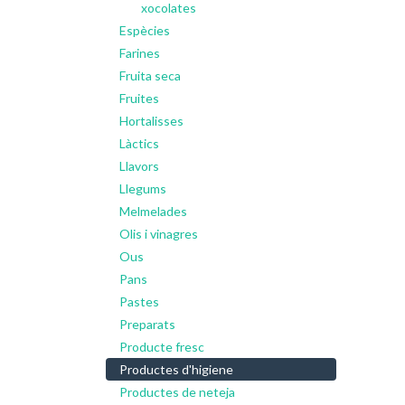
xocolates
Espècies
Farines
Fruita seca
Fruites
Hortalisses
Làctics
Llavors
Llegums
Melmelades
Olis i vinagres
Ous
Pans
Pastes
Preparats
Producte fresc
Productes d'higiene
Productes de neteja