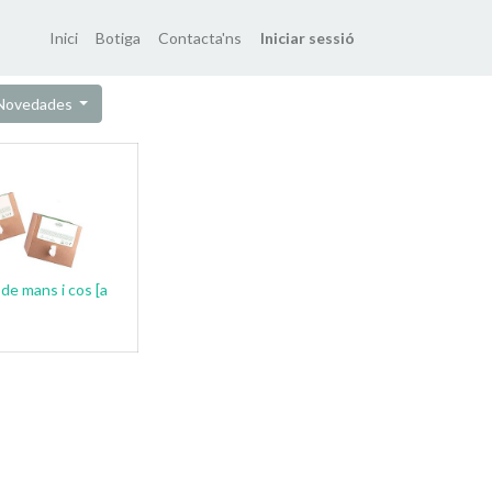
Inici
Botiga
Contacta'ns
Iniciar sessió
 Novedades
 de mans i cos [a