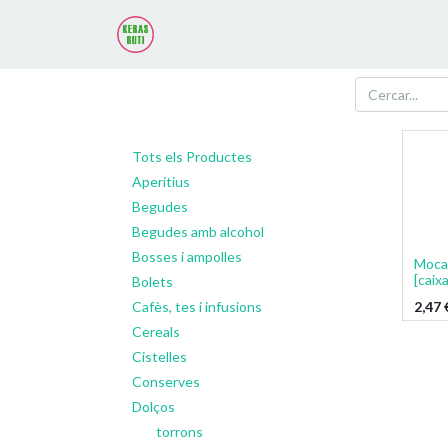
Tots els Productes
Aperitius
Begudes
Begudes amb alcohol
Bosses i ampolles
Moca
[caix
Bolets
2,47
Cafès, tes i infusions
Cereals
Cistelles
Conserves
Dolços
torrons