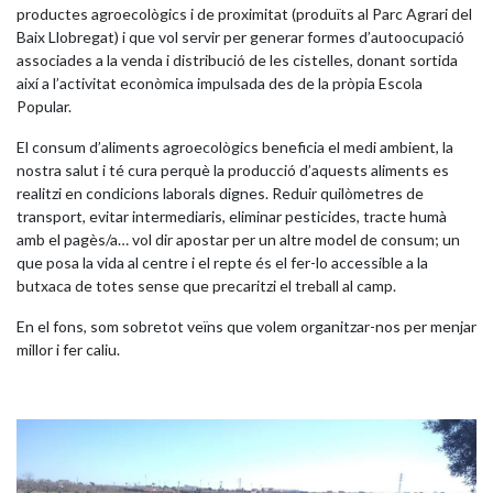
productes agroecològics i de proximitat (produïts al Parc Agrari del
Baix Llobregat) i que vol servir per generar formes d’autoocupació
associades a la venda i distribució de les cistelles, donant sortida
així a l’activitat econòmica impulsada des de la pròpia Escola
Popular.
El consum d’aliments agroecològics beneficia el medi ambient, la
nostra salut i té cura perquè la producció d’aquests aliments es
realitzi en condicions laborals dignes. Reduir quilòmetres de
transport, evitar intermediaris, eliminar pesticides, tracte humà
amb el pagès/a… vol dir apostar per un altre model de consum; un
que posa la vida al centre i el repte és el fer-lo accessible a la
butxaca de totes sense que precaritzi el treball al camp.
En el fons, som sobretot veïns que volem organitzar-nos per menjar
millor i fer caliu.