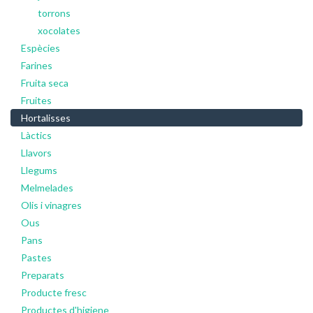
torrons
xocolates
Espècies
Farines
Fruita seca
Fruites
Hortalisses
Làctics
Llavors
Llegums
Melmelades
Olis i vinagres
Ous
Pans
Pastes
Preparats
Producte fresc
Productes d'higiene