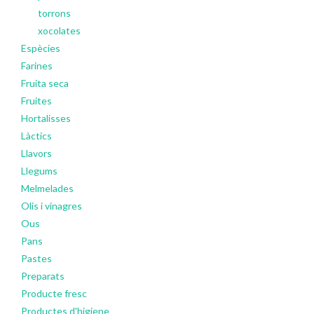
torrons
xocolates
Espècies
Farines
Fruita seca
Fruites
Hortalisses
Làctics
Llavors
Llegums
Melmelades
Olis i vinagres
Ous
Pans
Pastes
Preparats
Producte fresc
Productes d'higiene