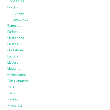
Conserves
Dolços
torrons
xocolates
Espècies
Farines
Fruita seca
Fruites
Hortalisses
Làctics
Llavors
Llegums
Melmelades
Olis i vinagres
Ous
Pans
Pastes
Preparats