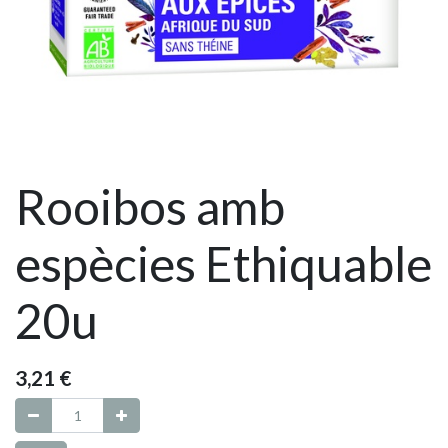
Rooibos amb
espècies Ethiquable
20u
3,21
€