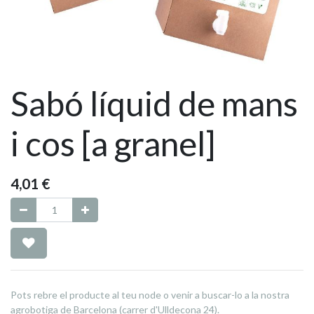
Sabó líquid de mans
i cos [a granel]
4,01
€
Pots rebre el producte al teu node o venir a buscar-lo a la nostra
agrobotiga de Barcelona (carrer d'Ulldecona 24).